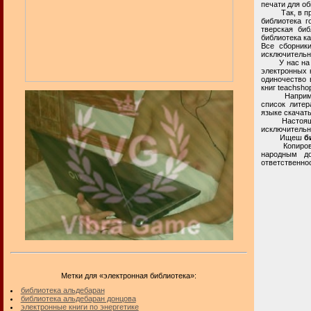
печати для о
Так, в прост
библиотека г
тверская биб
библиотека ка
Все сборник
исключительн
У нас на час
электронных к
одиночество 
книг teachsho
Например, не
список литер
языке скачать
Настоящая ча
исключительн
Ищеш
б
Копирование 
народным до
ответственнос
Метки для «электронная библиотека»:
библиотека альдебаран
библиотека альдебаран донцова
электронные книги по энергетике