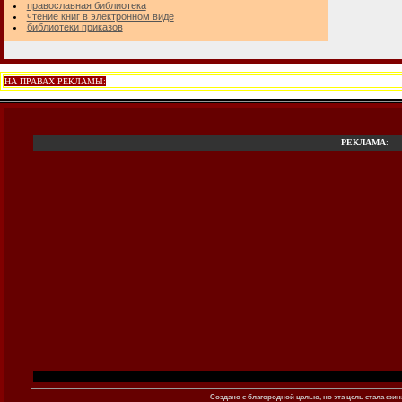
православная библиотека
чтение книг в электронном виде
библиотеки приказов
НА ПРАВАХ РЕКЛАМЫ:
РЕКЛАМА
:
Создано c благородной целью, но эта цель стала фина