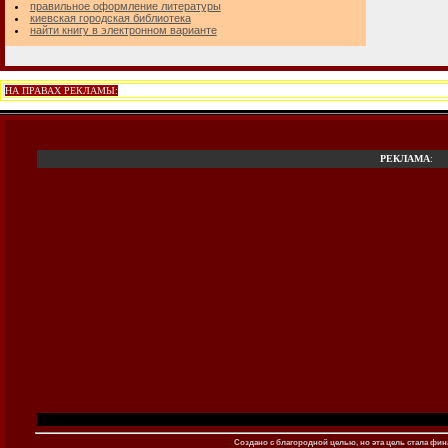
правильное оформление литературы
киевская городская библиотека
найти книгу в электронном варианте
НА ПРАВАХ РЕКЛАМЫ:
РЕКЛАМА
:
Создано c благородной целью, но эта цель стала фина