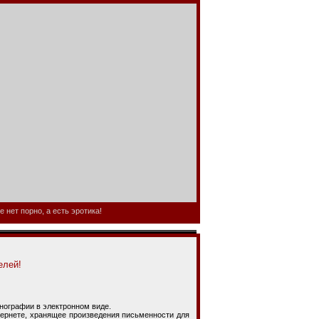
 нет порно, а есть эротика!
елей!
ографии в электронном виде.
нете, хранящее произведения письменности для