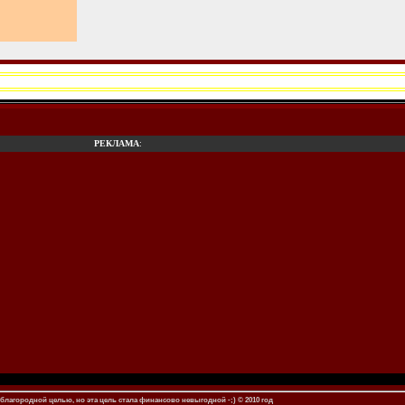
РЕКЛАМА
:
благородной целью, но эта цель стала финансово невыгодной -;) © 2010 год