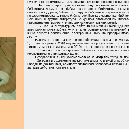
публичного просмотра, а также осуществляющее справочно-библио
Поэтому, в просторах инета нас ищут по таким ключевым слов
библиотека документов, библиотека старого, библиотека открыти
салтыкова щедрина, библиотека наруто, библиотека кирилла и мефо
не зарегистрирована, тело в библиотеке, litportal электронная библио
Все книги и другая литература на данном библиотечном портал
предназначены исключительно для ознакомительных целей.
У нас на литературном сайте также можно найти: где скачат
электронная книга азбука купить, электронные книги по военной 
книга секреты соблазнения, электронные книги по предпринимате
другое.
Например, вчера на сайте взрослой библиотеке нашли: методик
9, егэ по литературе 2010 год, английская литература скачать, лек
литературы, егэ по литературе 2010 ответы, список литературы по 
Наша частная электронная библиотека сотворена на основани
исключительно в приватных целях.
Поздравляем Вы нашли
библиотека 3d моделей
тогда Вы при
Загрузка и сохранение на жестком диске или иной способ сох
народным достоянием, осуществляется пользователем незаконно. 
за такие действия пользователя.
: