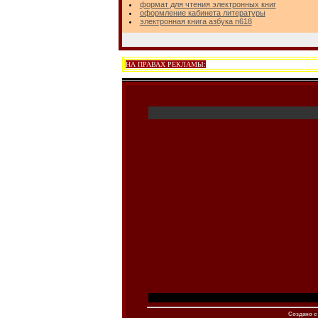
формат для чтения электронных книг
оформление кабинета литературы
электронная книга азбука n618
НА ПРАВАХ РЕКЛАМЫ:
Создано c 