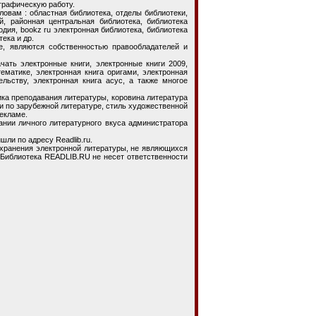
графическую работу.
ам : областная библиотека, отделы библиотеки,
й, районная центральная библиотека, библиотека
дия, bookz ru электронная библиотека, библиотека
тека и др.
е, являются собственностью правообладателей и
ь электронные книги, электронные книги 2009,
тематике, электронная книга оригами, электронная
льству, электронная книга асус, а также многое
а преподавания литературы, коровина литература
ции по зарубежной литературе, стиль художественной
рекламе.
и личного литературного вкуса администратора
шли по адресу Readlib.ru.
ранения электронной литературы, не являющихся
Библиотека READLIB.RU не несет ответственности