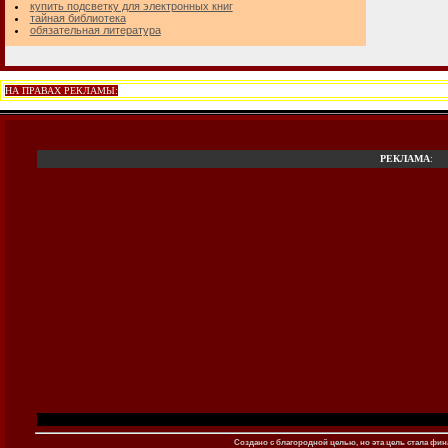
купить подсветку для электронных книг
тайная библиотека
обязательная литература
НА ПРАВАХ РЕКЛАМЫ:
РЕКЛАМА
:
Создано c благородной целью, но эта цель стала фина