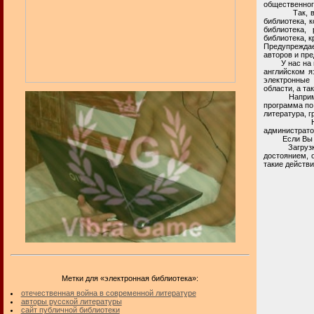
общественног
Так, в прос
библиотека, 
библиотека, 
библиотека, к
Предупреждае
авторов и пр
У нас на при
английском я
электронные 
области, а та
Например, н
программа по
литература, г
Настоящая 
администрато
Если Вы и
Загрузка и 
достоянием, 
такие действи
Метки для «электронная библиотека»:
отечественная война в современной литературе
авторы русской литературы
сайт публичной библиотеки