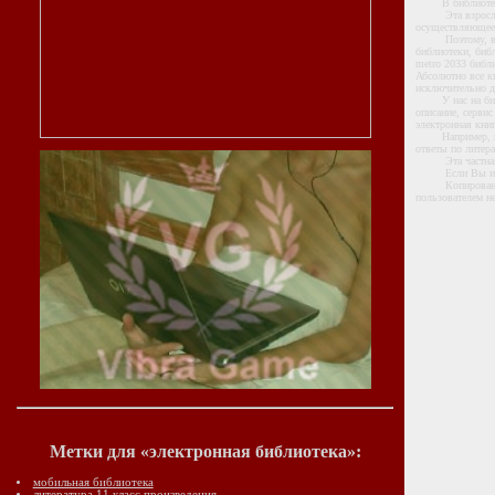
В библиотеке В
Эта взрослая б
осуществляющее 
Поэтому, в сети
библиотеки, библ
metro 2033 библи
Абсолютно все к
исключительно д
У нас на библио
описание, сервис
электронная книг
Например, недав
ответы по литера
Эта частная эле
Если Вы ис
Копирование на
пользователем не
Метки для «электронная библиотека»:
мобильная библиотека
литература 11 класс произведения