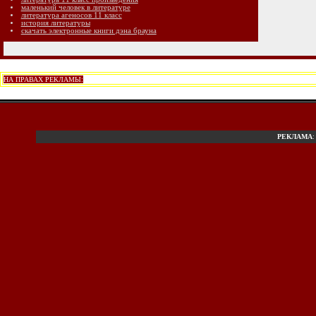
маленький человек в литературе
литература агеносов 11 класс
история литературы
скачать электронные книги дэна брауна
НА ПРАВАХ РЕКЛАМЫ:
РЕКЛАМА
: