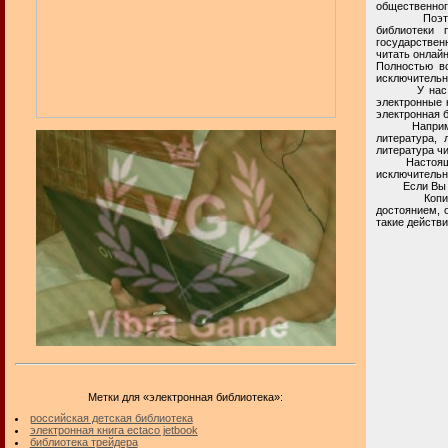
общественног
Поэтому, в 
библиотеки 
государствен
читать онлайн
Полностью в
исключительн
У нас на ли
электронные к
электронная б
Например, вч
литература, 
литература ч
Настоящая ча
исключительн
Если Вы и
Копирование
достоянием, 
такие действи
Метки для «электронная библиотека»:
российская детская библиотека
электронная книга ectaco jetbook
библиотека трейдера