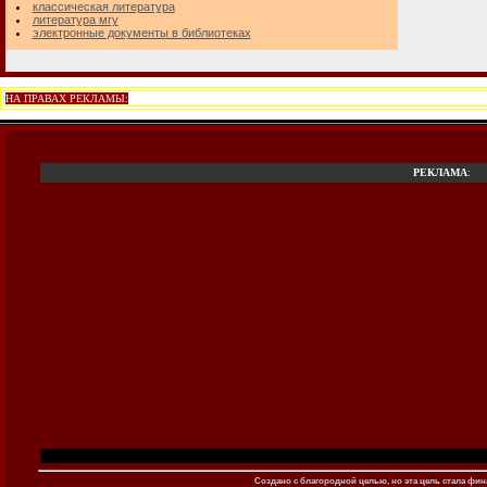
классическая литература
литература мгу
электронные документы в библиотеках
НА ПРАВАХ РЕКЛАМЫ:
РЕКЛАМА
:
Создано c благородной целью, но эта цель стала фина