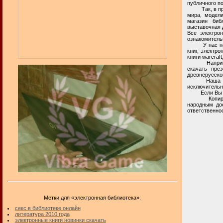
публичного п
Так, в прост
мира, модели
магазин биб
выставочная д
Все электро
ознакомитель
У нас на час
книг, электро
книги warcraf
Например, в
скачать през
древнерусско
Наша частна
исключительн
Если Вы и
Копирование
народным до
ответственнос
Метки для «электронная библиотека»:
секс в библиотеке онлайн
литература 2010 года
электронные книги новинки скачать