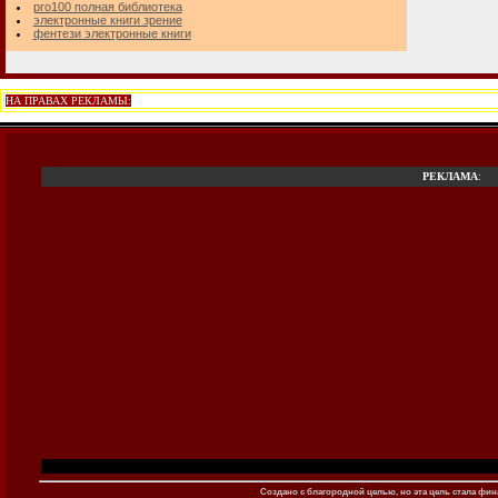
pro100 полная библиотека
электронные книги зрение
фентези электронные книги
НА ПРАВАХ РЕКЛАМЫ:
РЕКЛАМА
:
Создано c благородной целью, но эта цель стала фина