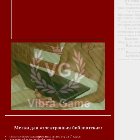
В в нашей библ
Наша взрослая б
также осуществл
Так, в интернет
библиотеки, биб
библиотеки, маяк
Полностью все с
для ознакомител
У нас на библио
электронные кни
электронные книг
Например, вчера
литературы, лите
Наша приватная
целях.
Поздравляе
Копирование и 
пользователем н
Метки для «электронная библиотека»:
тематическое планирование литература 7 класс
детская областная библиотека