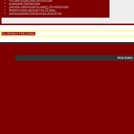
псковская библиотека
скачать электронную книгу бодибилдинг
французская литература 20 века
национальная библиотека петербург
НА ПРАВАХ РЕКЛАМЫ:
РЕКЛАМА
: