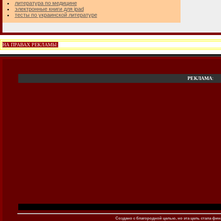
литература по медицине
электронные книги для ipad
тесты по украинской литературе
НА ПРАВАХ РЕКЛАМЫ:
РЕКЛАМА
:
Создано c благородной целью, но эта цель стала фина