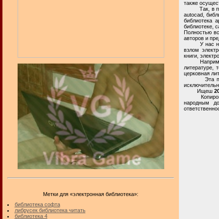
также осущес
Так, в прост
autocad, библ
библиотека a
библиотеке, с
Полностью вс
авторов и пр
У нас на лит
взлом электр
книги, электр
Например, в
литературе, 
церковная ли
Эта приватн
исключительн
Ищеш
2
Копирование
народным до
ответственнос
Метки для «электронная библиотека»:
библиотека софта
либрусек библиотека читать
библиотека 4