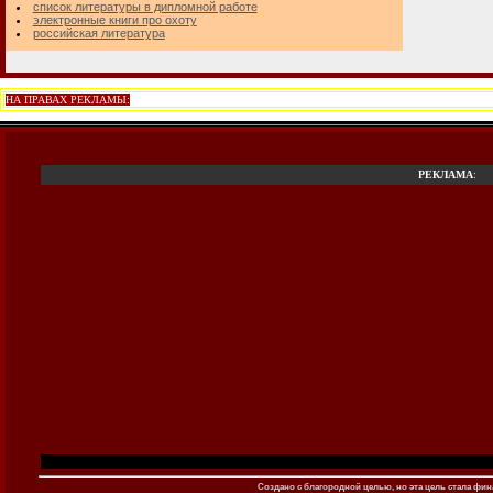
список литературы в дипломной работе
электронные книги про охоту
российская литература
НА ПРАВАХ РЕКЛАМЫ:
РЕКЛАМА
:
Создано c благородной целью, но эта цель стала фина