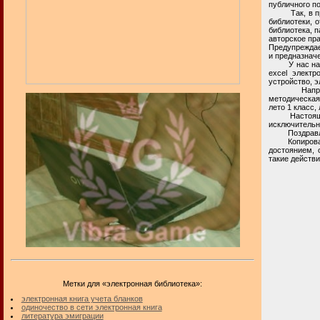
публичного п
Так, в прост
библиотеки, 
библиотека, п
авторское пра
Предупреждае
и предназнач
У нас на лит
excel электр
устройство, э
Например, в
методическая 
лето 1 класс,
Настоящая ча
исключительн
Поздравля
Копирование 
достоянием, 
такие действи
Метки для «электронная библиотека»:
электронная книга учета бланков
одиночество в сети электронная книга
литература эмиграции